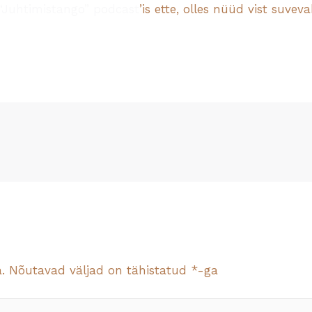
“Juhtimistango” podcast
’is ette, olles nüüd vist suve
.
Nõutavad väljad on tähistatud
*
-ga