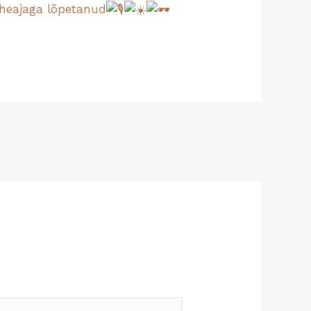
vaheajaga lõpetanud
Next Postitus
→