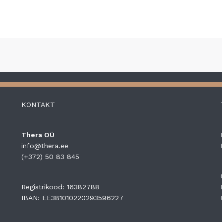
KONTAKT
Thera OÜ
info@thera.ee
(+372) 50 83 845
Registrikood: 16382788
IBAN: EE381010220293596227