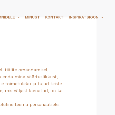
ONIDELE
MINUST
KONTAKT
INSPIRATSIOON
, tiitlite omandamisel,
a enda mina väärtuslikkust,
 toimetuleku ja tujud teiste
e, mis väljast laenatud, on ka
a oluline teema personaalseks