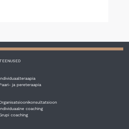
TEENUSED
Individuaalteraapia
Paari- ja pereteraapia
Organisatsioonikonsultatsioon
Individuaalne coaching
Grupi coaching