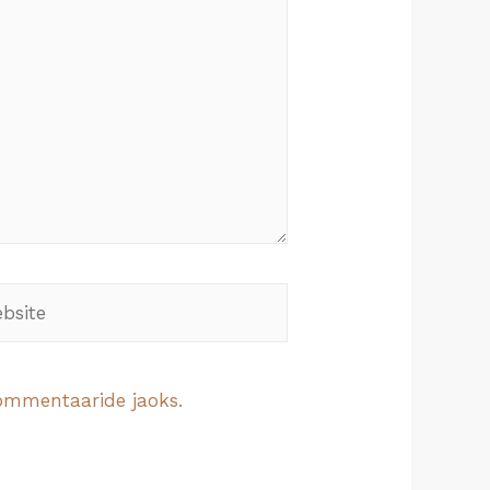
ite
 kommentaaride jaoks.