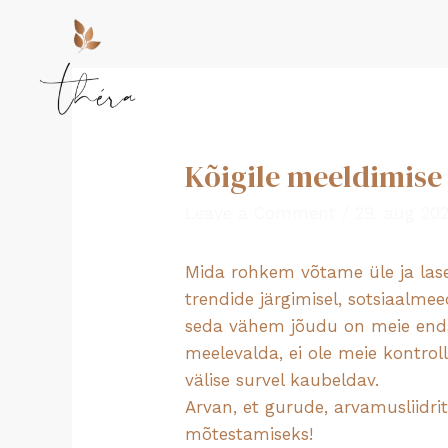
Skip
to
content
Kõigile meeldimise
Leave a Comment
/
29. aug 20
Mida rohkem võtame üle ja lasem
trendide järgimisel, sotsiaalme
seda vähem jõudu on meie enda
meelevalda, ei ole meie kontroll
välise survel kaubeldav.
Arvan, et gurude, arvamusliidri
mõtestamiseks!