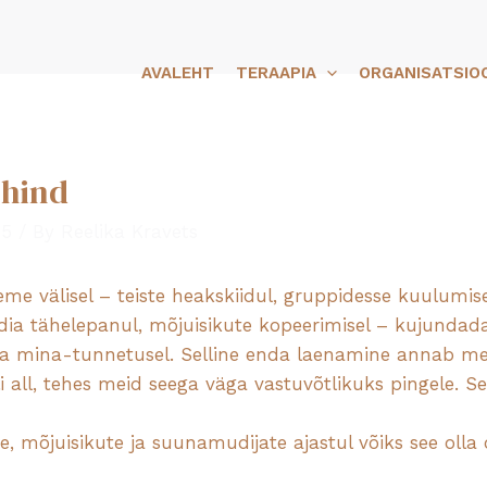
AVALEHT
TERAAPIA
ORGANISATSIO
 hind
25
/ By
Reelika Kravets
e välisel – teiste heakskiidul, gruppidesse kuulumisel
edia tähelepanul, mõjuisikute kopeerimisel – kujundad
 mina-tunnetusel. Selline enda laenamine annab meie
i all, tehes meid seega väga vastuvõtlikuks pingele. Se
te, mõjuisikute ja suunamudijate ajastul võiks see oll