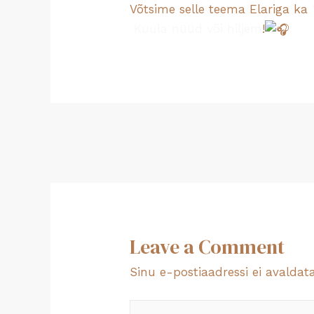
Võtsime selle teema Elariga ka
Kuula nüüd või hiljem
!
Navigeerimine
←
Previous Postitus
Leave a Comment
Sinu e-postiaadressi ei avaldata
Type