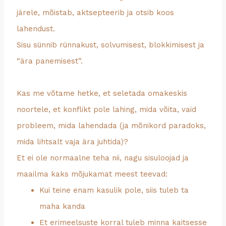
järele, mõistab, aktsepteerib ja otsib koos
lahendust.
Sisu sünnib rünnakust, solvumisest, blokkimisest ja
“ära panemisest”.
Kas me võtame hetke, et seletada omakeskis
noortele, et konflikt pole lahing, mida võita, vaid
probleem, mida lahendada (ja mõnikord paradoks,
mida lihtsalt vaja ära juhtida)?
Et ei ole normaalne teha nii, nagu sisuloojad ja
maailma kaks mõjukamat meest teevad:
Kui teine enam kasulik pole, siis tuleb ta
maha kanda
Et erimeelsuste korral tuleb minna kaitsesse