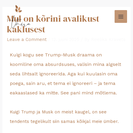
Mul on kõrini avalikust
kaklusest
Leave a Comment
/
12. juuni 2025
/ By
Reelika Kravets
Kuigi kogu see Trump-Musk draama on
koomiline oma absurdsuses, valisin mina algselt
seda lihtsalt ignoreerida. Aga kui kuulasin oma
poega, sain aru, et tema ei ignoreeri – ja tema
eakaaslased ka mitte. See pani mind mõtlema.
Kuigi Trump ja Musk on meist kaugel, on see
tendents tegelikult siin samas kõikjal meie ümber.