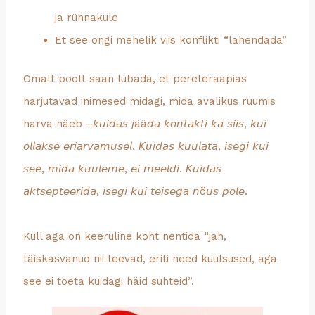
ja rünnakule
Et see ongi mehelik viis konflikti “lahendada”
Omalt poolt saan lubada, et pereteraapias
harjutavad inimesed midagi, mida avalikus ruumis
harva näeb –𝘬𝘶𝘪𝘥𝘢𝘴 𝘫ää𝘥𝘢 𝘬𝘰𝘯𝘵𝘢𝘬𝘵𝘪 𝘬𝘢 𝘴𝘪𝘪𝘴, 𝘬𝘶𝘪
𝘰𝘭𝘭𝘢𝘬𝘴𝘦 𝘦𝘳𝘪𝘢𝘳𝘷𝘢𝘮𝘶𝘴𝘦𝘭. 𝘒𝘶𝘪𝘥𝘢𝘴 𝘬𝘶𝘶𝘭𝘢𝘵𝘢, 𝘪𝘴𝘦𝘨𝘪 𝘬𝘶𝘪
𝘴𝘦𝘦, 𝘮𝘪𝘥𝘢 𝘬𝘶𝘶𝘭𝘦𝘮𝘦, 𝘦𝘪 𝘮𝘦𝘦𝘭𝘥𝘪. 𝘒𝘶𝘪𝘥𝘢𝘴
𝘢𝘬𝘵𝘴𝘦𝘱𝘵𝘦𝘦𝘳𝘪𝘥𝘢, 𝘪𝘴𝘦𝘨𝘪 𝘬𝘶𝘪 𝘵𝘦𝘪𝘴𝘦𝘨𝘢 𝘯õ𝘶𝘴 𝘱𝘰𝘭𝘦.
Küll aga on keeruline koht nentida “jah,
täiskasvanud nii teevad, eriti need kuulsused, aga
see ei toeta kuidagi häid suhteid”.