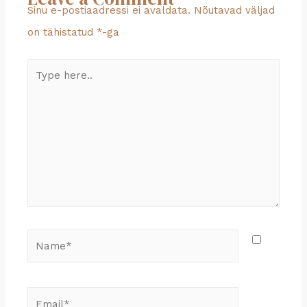
Sinu e-postiaadressi ei avaldata.
Nõutavad väljad
on tähistatud
*
-ga