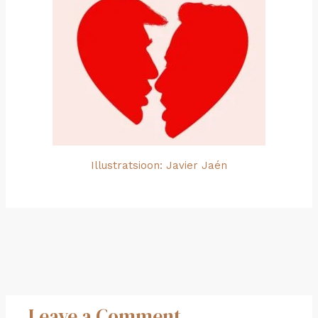
Illustratsioon: Javier Jaén
←
Previous
Next
Postitus
Postitus
→
Leave a Comment