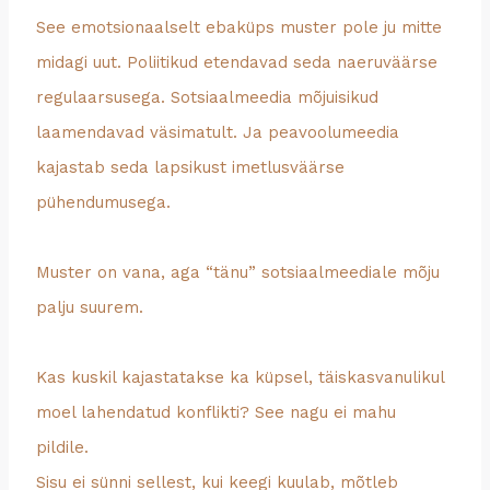
See emotsionaalselt ebaküps muster pole ju mitte
midagi uut. Poliitikud etendavad seda naeruväärse
regulaarsusega. Sotsiaalmeedia mõjuisikud
laamendavad väsimatult. Ja peavoolumeedia
kajastab seda lapsikust imetlusväärse
pühendumusega.
Muster on vana, aga “tänu” sotsiaalmeediale mõju
palju suurem.
Kas kuskil kajastatakse ka küpsel, täiskasvanulikul
moel lahendatud konflikti? See nagu ei mahu
pildile.
Sisu ei sünni sellest, kui keegi kuulab, mõtleb